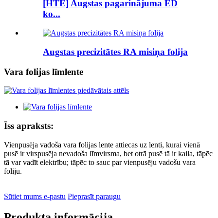
[HTE] Augstas pagarinājuma ED
ko...
Augstas precizitātes RA misiņa folija
Vara folijas līmlente
Īss apraksts:
Vienpusēja vadoša vara folijas lente attiecas uz lenti, kurai vienā
pusē ir virspusēja nevadoša līmvirsma, bet otrā pusē tā ir kaila, tāpēc
tā var vadīt elektrību; tāpēc to sauc par vienpusēju vadošu vara
foliju.
Sūtiet mums e-pastu
Pieprasīt paraugu
Produkta informācija