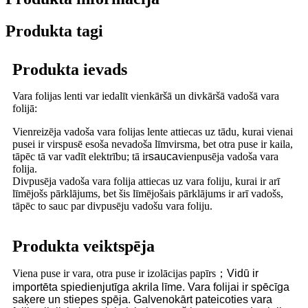
Produkta tagi
Produkta ievads
Vara folijas lenti var iedalīt vienkāršā un divkāršā vadošā vara
folijā:
Vienreizēja vadoša vara folijas lente attiecas uz tādu, kurai vienai
pusei ir virspusē esoša nevadoša līmvirsma, bet otra puse ir kaila,
tāpēc tā var vadīt elektrību; tā ir
sauca
vienpusēja vadoša vara
folija.
Divpusēja vadoša vara folija attiecas uz vara foliju, kurai ir arī
līmējošs pārklājums, bet šis līmējošais pārklājums ir arī vadošs,
tāpēc to sauc par divpusēju vadošu vara foliju.
Produkta veiktspēja
Viena puse ir vara, otra puse ir izolācijas papīrs
；
Vidū ir
importēta spiedienjutīga akrila līme. Vara folijai ir spēcīga
saķere un stiepes spēja. Galvenokārt pateicoties vara