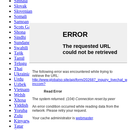
Sinhala
Slovak
Slovenian
Somali
Samoan
Scots Gaelic
Shona
Sindhi
Sundanese
Swahili
Tajik
Tamil
Telugu
Thai
Ukrainian
Urdu
Uzbek
Vietnamese
Welsh
Xhosa
Yiddish
Yoruba
Zulu
Kinyarwanda
Tatar