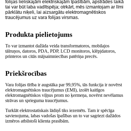
folijas lieliskajām elektriskajām īpašībām, apstrādes laikā
tai var būt laba vadītspēja; otrkārt, mēs izmantojam ar līmi
pārklātu niķeli, lai aizsargātu elektromagnētiskos
traucējumus uz vara folijas virsmas.
Produkta pielietojums
To var izmantot dažāda veida transformatoros, mobilajos
tālruņos, datoros, PDA, PDP, LCD monitoros, klēpjdatoros,
printeros un citās mājsaimniecības patēriņa precēs.
Priekšrocības
Vara folijas tīrība ir augstāka par 99,95%, tās funkcija ir novērst
elektromagnētiskos traucējumus (EMI), izolēt kaitīgos
elektromagnētiskos viļņus prom no ķermeņa, novērst nevēlamus
strāvas un sprieguma traucējumus.
Turklāt elektrostatiskais lādiņš tiks iezemēts. Tam ir spēcīga
savienojuma, labas vadošas īpašības un to var sagriezt dažādos
izmēros atbilstoši klienta prasībām.