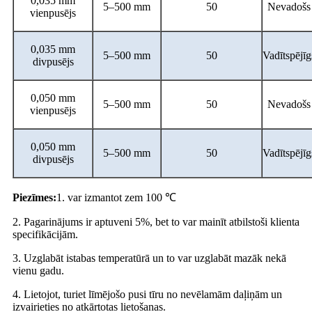
0,035 mm
5–500 mm
50
Nevadošs
vienpusējs
0,035 mm
5–500 mm
50
Vadītspējīg
divpusējs
0,050 mm
5–500 mm
50
Nevadošs
vienpusējs
0,050 mm
5–500 mm
50
Vadītspējīg
divpusējs
Piezīmes:
1. var izmantot zem 100 ℃
2. Pagarinājums ir aptuveni 5%, bet to var mainīt atbilstoši klienta
specifikācijām.
3. Uzglabāt istabas temperatūrā un to var uzglabāt mazāk nekā
vienu gadu.
4. Lietojot, turiet līmējošo pusi tīru no nevēlamām daļiņām un
izvairieties no atkārtotas lietošanas.