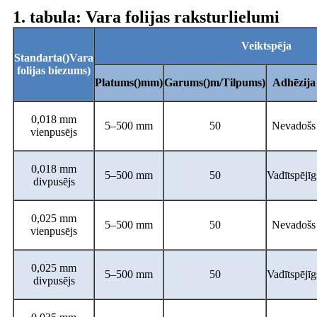
1. tabula: Vara folijas raksturlielumi
Veiktspēja
Standarta
()
Vara
folijas biezums
)
Platums
()
mm
)
Garums
()
m/Tilpums
)
Adhēzija
0,018 mm
5–500 mm
50
Nevadošs
vienpusējs
0,018 mm
5–500 mm
50
Vadītspējīg
divpusējs
0,025 mm
5–500 mm
50
Nevadošs
vienpusējs
0,025 mm
5–500 mm
50
Vadītspējīg
divpusējs