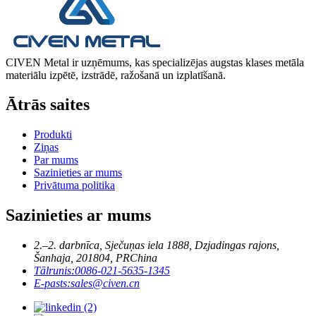
CIVEN Metal ir uzņēmums, kas specializējas augstas klases metāla
materiālu izpētē, izstrādē, ražošanā un izplatīšanā.
Ātrās saites
Produkti
Ziņas
Par mums
Sazinieties ar mums
Privātuma politika
Sazinieties ar mums
2.–2. darbnīca, Sječuņas iela 1888, Dzjadingas rajons,
Šanhaja, 201804, PRChina
Tālrunis:
0086-021-5635-1345
E-pasts:
sales@civen.cn