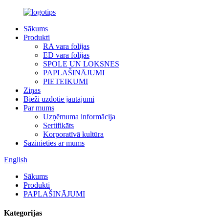
Sākums
Produkti
RA vara folijas
ED vara folijas
SPOLE UN LOKSNES
PAPLAŠINĀJUMI
PIETEIKUMI
Ziņas
Bieži uzdotie jautājumi
Par mums
Uzņēmuma informācija
Sertifikāts
Korporatīvā kultūra
Sazinieties ar mums
English
Sākums
Produkti
PAPLAŠINĀJUMI
Kategorijas