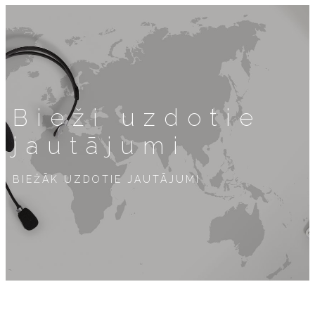
Bieži uzdotie
jautājumi
BIEŽĀK UZDOTIE JAUTĀJUMI