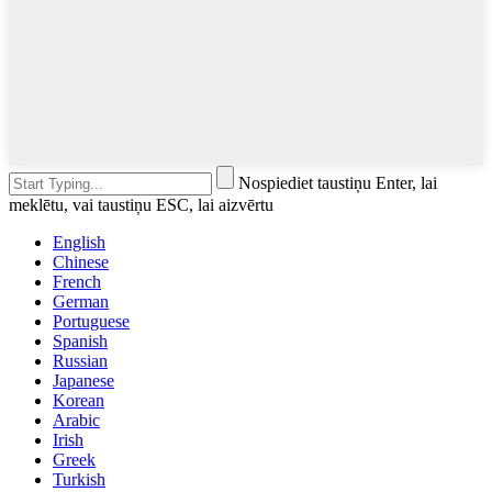
Nospiediet taustiņu Enter, lai
meklētu, vai taustiņu ESC, lai aizvērtu
English
Chinese
French
German
Portuguese
Spanish
Russian
Japanese
Korean
Arabic
Irish
Greek
Turkish