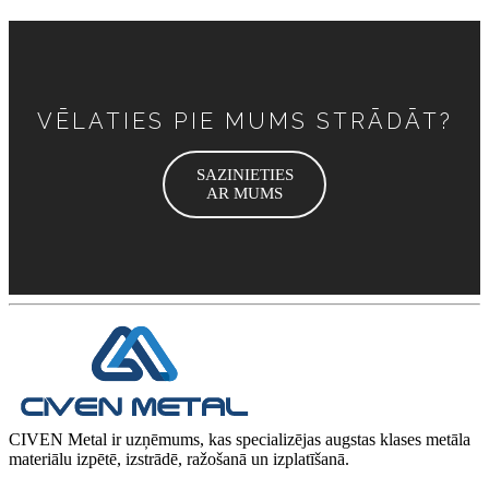
VĒLATIES PIE MUMS STRĀDĀT?
SAZINIETIES
AR MUMS
CIVEN Metal ir uzņēmums, kas specializējas augstas klases metāla
materiālu izpētē, izstrādē, ražošanā un izplatīšanā.