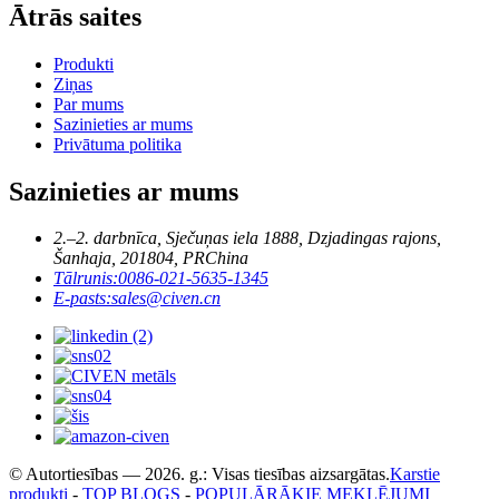
Ātrās saites
Produkti
Ziņas
Par mums
Sazinieties ar mums
Privātuma politika
Sazinieties ar mums
2.–2. darbnīca, Sječuņas iela 1888, Dzjadingas rajons,
Šanhaja, 201804, PRChina
Tālrunis:
0086-021-5635-1345
E-pasts:
sales@civen.cn
© Autortiesības — 2026. g.: Visas tiesības aizsargātas.
Karstie
produkti
-
TOP BLOGS
-
POPULĀRĀKIE MEKLĒJUMI