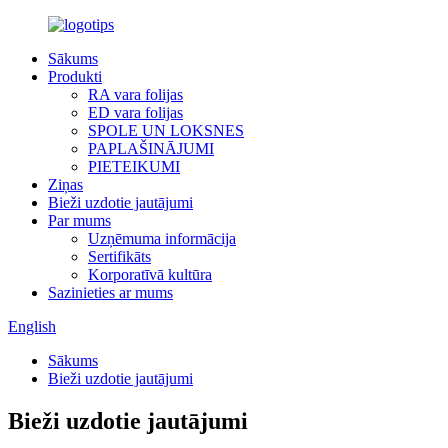
Sākums
Produkti
RA vara folijas
ED vara folijas
SPOLE UN LOKSNES
PAPLAŠINĀJUMI
PIETEIKUMI
Ziņas
Bieži uzdotie jautājumi
Par mums
Uzņēmuma informācija
Sertifikāts
Korporatīvā kultūra
Sazinieties ar mums
English
Sākums
Bieži uzdotie jautājumi
Bieži uzdotie jautājumi