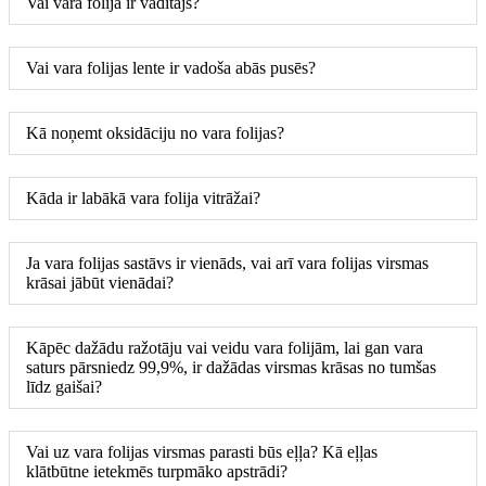
Vai vara folija ir vadītājs?
Vai vara folijas lente ir vadoša abās pusēs?
Kā noņemt oksidāciju no vara folijas?
Kāda ir labākā vara folija vitrāžai?
Ja vara folijas sastāvs ir vienāds, vai arī vara folijas virsmas
krāsai jābūt vienādai?
Kāpēc dažādu ražotāju vai veidu vara folijām, lai gan vara
saturs pārsniedz 99,9%, ir dažādas virsmas krāsas no tumšas
līdz gaišai?
Vai uz vara folijas virsmas parasti būs eļļa? Kā eļļas
klātbūtne ietekmēs turpmāko apstrādi?